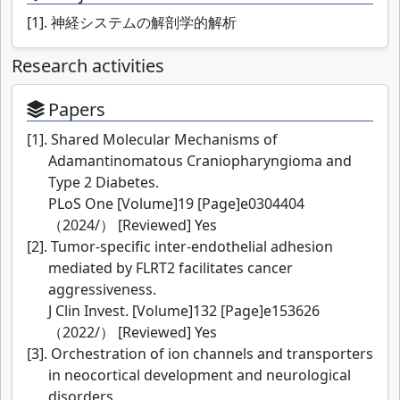
[1]. 神経システムの解剖学的解析
Research activities
Papers
[1]. Shared Molecular Mechanisms of
Adamantinomatous Craniopharyngioma and
Type 2 Diabetes.
PLoS One [Volume]19 [Page]e0304404
（2024/） [Reviewed] Yes
[2]. Tumor-specific inter-endothelial adhesion
mediated by FLRT2 facilitates cancer
aggressiveness.
J Clin Invest. [Volume]132 [Page]e153626
（2022/） [Reviewed] Yes
[3]. Orchestration of ion channels and transporters
in neocortical development and neurological
disorders