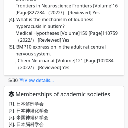
Frontiers in Neuroscience Frontiers [Volume]16
[Page]827284 （2022/） [Reviewed] Yes
[4]. What is the mechanism of loudness
hyperacusis in autism?
Medical Hypotheses [Volume]159 [Page]110759
（2022/） [Reviewed] Yes
[5]. BMP10 expression in the adult rat central
nervous system.
J Chem Neuroanat [Volume]121 [Page]102084
（2022/） [Reviewed] Yes
5/30
View details...
Memberships of academic societies
[1]. 日本解剖学会
[2]. 日本神経化学会
[3]. 米国神経科学会
[4]. 日本脳科学会