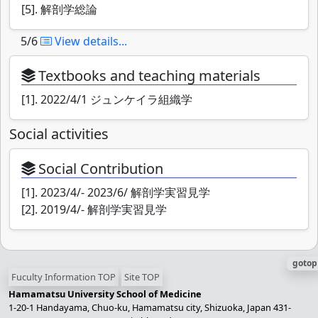
[5]. 解剖学総論
5/6
View details...
Textbooks and teaching materials
[1]. 2022/4/1 ジュンケイラ組織学
Social activities
Social Contribution
[1]. 2023/4/- 2023/6/ 解剖学実習見学
[2]. 2019/4/- 解剖学実習見学
gotop
Fuculty Information TOP
Site TOP
Hamamatsu University School of Medicine
1-20-1 Handayama, Chuo-ku, Hamamatsu city, Shizuoka, Japan 431-