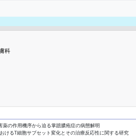
膚科
日 PDE4阻害薬の作用機序から迫る掌蹠膿疱症の病態解明
掌蹠膿疱症におけるT細胞サブセット変化とその治療反応性に関する研究