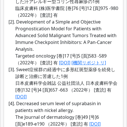
した汗アレルギー型コリン性蕁麻疹の1例
臨床皮膚科 (株)医学書院 [巻]76 [号]12 [頁]975 -980
（2022年） [査読] 有
[2]. Development of a Simple and Objective
Prognostication Model for Patients with
Advanced Solid Malignant Tumors Treated with
Immune Checkpoint Inhibitors: A Pan-Cancer
Analysis.
Targeted oncology [巻]17 [号]5 [頁]583 -589
（2022年） [査読] 有
[DOI]
[機関リポジトリ]
[3]. Sweet症候群の経過中に多形紅斑型薬疹を続発し
診断と治療に苦慮した1例
日本皮膚科学会雑誌 公益社団法人 日本皮膚科学会
[巻]132 [号]4 [頁]657 -663 （2022年） [査読] 有
[DOI]
[4]. Decreased serum level of suprabasin in
patients with nickel allergy.
The Journal of dermatology [巻]49 [号]6
[頁]e189-e190 （2022年） [査読] 有
[DOI]