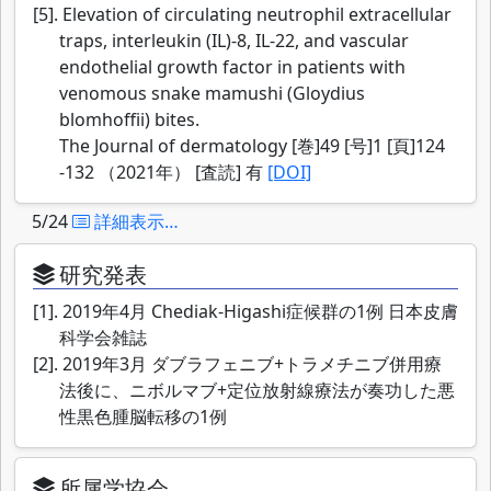
[5]. Elevation of circulating neutrophil extracellular
traps, interleukin (IL)-8, IL-22, and vascular
endothelial growth factor in patients with
venomous snake mamushi (Gloydius
blomhoffii) bites.
The Journal of dermatology [巻]49 [号]1 [頁]124
-132 （2021年） [査読] 有
[DOI]
5/24
詳細表示…
研究発表
[1]. 2019年4月 Chediak-Higashi症候群の1例 日本皮膚
科学会雑誌
[2]. 2019年3月 ダブラフェニブ+トラメチニブ併用療
法後に、ニボルマブ+定位放射線療法が奏功した悪
性黒色腫脳転移の1例
所属学協会