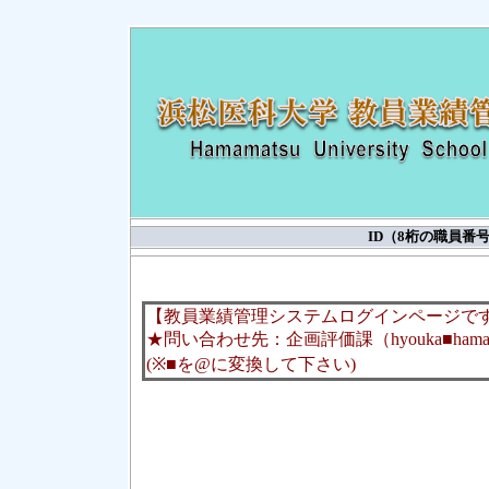
ID（8桁の職員
【教員業績管理システムログインページで
★問い合わせ先：企画評価課（hyouka■hama-me
(※■を@に変換して下さい)