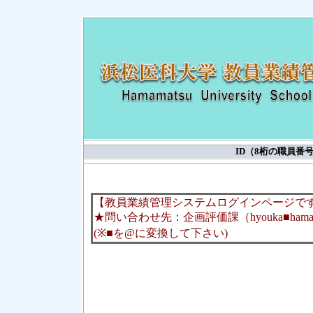
ID（8桁の職員
【教員業績管理システムログインページで
★問い合わせ先：企画評価課（hyouka■hama-me
(※■を@に変換して下さい)